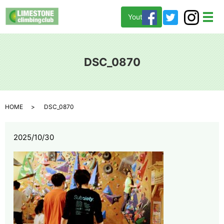
Youtube
メ
DSC_0870
HOME
DSC_0870
2025/10/30