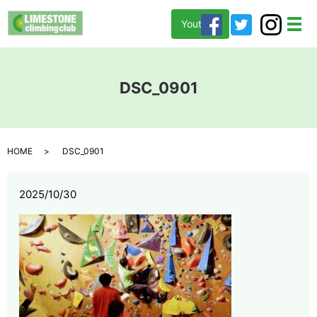
Youtube
メ
DSC_0901
HOME
DSC_0901
2025/10/30