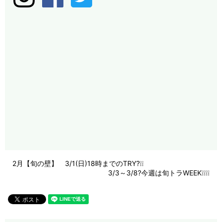
2月【旬の壁】 3/1(日)18時までのTRY?❕❕
3/3～3/8?今週は旬トラWEEK❕❕❕❕