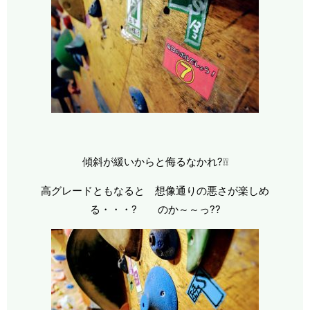
傾斜が緩いからと侮るなかれ?❕❕
高グレードともなると 想像通りの悪さが楽しめ
る・・・? のか～～っ??