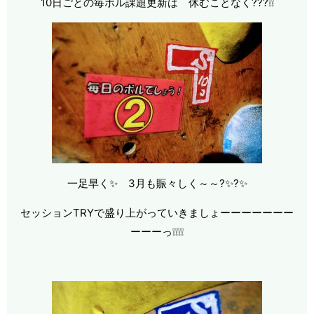
10日ごとの毎ボル課題更新は 休むことなく???❕❕
一足早く✨ 3月も賑々しく～～?✨?✨
セッションTRYで盛り上がっていきましょーーーーーーー
ーーーっ❕❕❕❕