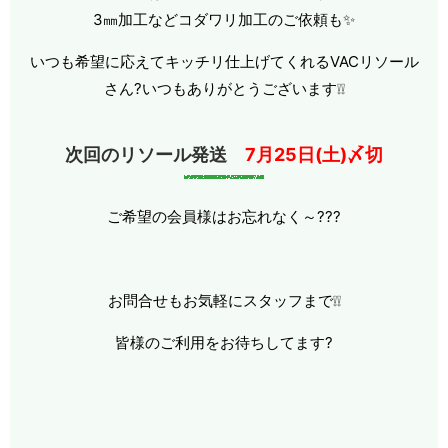
3㎜加工などコダワリ加工のご依頼も
✨
いつも希望に応えてキッチリ仕上げてくれるVACリソー
ル
さん
?
いつもありがとうございます❕❕
次回のリソール発送
7月25日(土)〆切
ご希望の会
員様はお忘れなく～
?
?
?
お問合せもお気軽にスタッフまで❕❕
皆様のご利用をお待ちしてます?