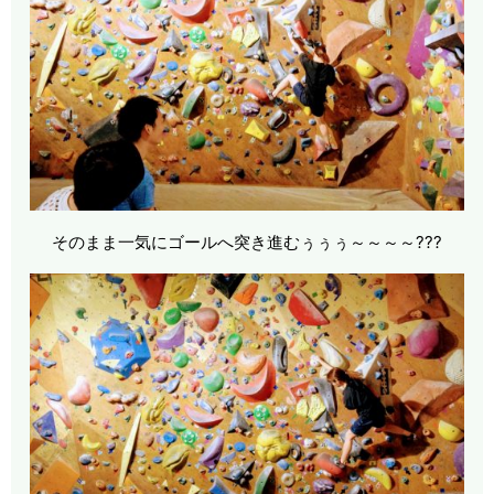
そのまま一気にゴールへ突き進むぅぅぅ～～～～???