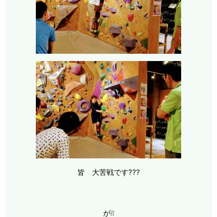
皆 大苦戦です???
が❕❕