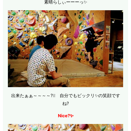
素晴らしぃーーーっ✨
出来たぁぁ～～～～?❕❕ 自分でもビックリ✨の笑顔です
ね?
Nice?✨