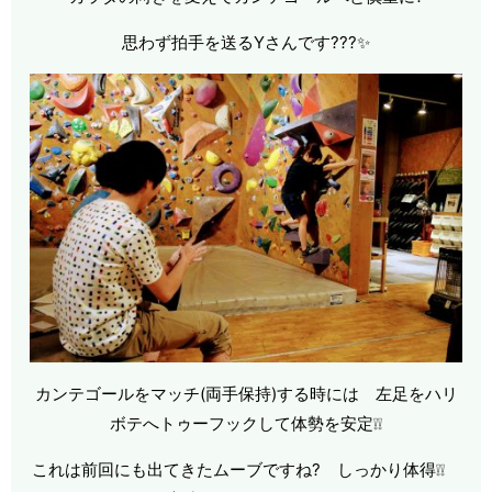
思わず拍手を送るYさんです???✨
カンテゴールをマッチ(両手保持)する時には 左足をハリ
ボテへトゥーフックして体勢を安定❕❕
これは前回にも出てきたムーブですね? しっかり体得❕❕