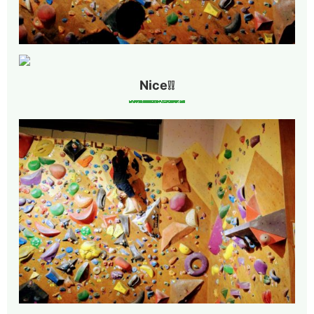
Nice❕❕