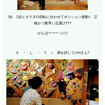
1歩 2歩とカラダの回転に合わせてポジション移動❕❕ 正
確かつ素早い足運び???
がんばーーーっ❕❕❕❕❕❕
そ ・ し ・ て ✨ 満を持してのHさん?