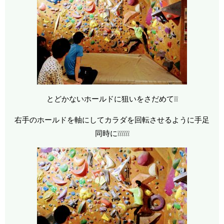
とどかないホールドに狙いをさだめて❕❕
右手のホールドを軸にしてカラダを回転させるように手足
同時に❕❕❕❕❕❕