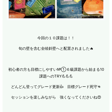
今回の１０課題は！！
旬の壁を含む全傾斜壁へと配置されました🔥
初心者の方も目標にしやすい№①６級課題から始まる10
課題へのTRY💪💪💪
どんどん登ってグレード更新👍 目標グレード死守👊
セッションを楽しみながら 強くなってくださいね😍