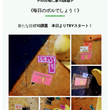
✨10日毎に新10課題✨
《毎日のボルでしょう！》
新たな目標
10課題
本日よりTRYスタート！